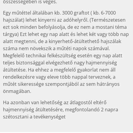
összességében is véges.
Egy műtéttel általában kb. 3000 graftot ( kb. 6-7000
hajszálat) lehet kinyerni az adóhelyről. (Természetesen
ezt sok minden befolyásolja, de ez nem a mostani téma
tárgya) Ezt lehet egy nap alatt és lehet két vagy több nap
alatt megtenni, de a kinyerhető-átültethető hajszálak
száma nem növekszik a műtéti napok számával.
Megfelelő technikai felkészültség esetén egy nap alatt
teljes biztonsággal elvégezhető nagy hajmennyiség
átültetése. Ha ehhez a megfelelő gyakorlat nem áll
rendelkezésre vagy eleve több nappal terveznek, a
műtét sikeressége szempontjából az sem hátrányos
önmagában.
Ha azonban van lehetőség az átlagostól eltérő
hajmennyiség átültetésére, megfontolandó 2 napra
szétosztani a tevékenységet