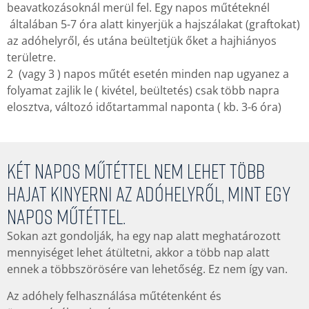
beavatkozásoknál merül fel. Egy napos műtéteknél
általában 5-7 óra alatt kinyerjük a hajszálakat (graftokat)
az adóhelyről, és utána beültetjük őket a hajhiányos
területre.
2 (vagy 3 ) napos műtét esetén minden nap ugyanez a
folyamat zajlik le ( kivétel, beültetés) csak több napra
elosztva, változó időtartammal naponta ( kb. 3-6 óra)
Két napos műtéttel nem lehet több
hajat kinyerni az adóhelyről, mint egy
napos műtéttel.
Sokan azt gondolják, ha egy nap alatt meghatározott
mennyiséget lehet átültetni, akkor a több nap alatt
ennek a többszörösére van lehetőség. Ez nem így van.
Az adóhely felhasználása műtétenként és