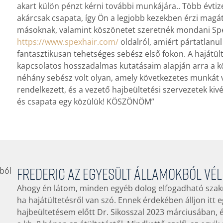
akart külön pénzt kérni további munkájára.. Több évtize
akárcsak csapata, így Ön a legjobb kezekben érzi magá
másoknak, valamint köszönetet szeretnék mondani Spe
https://www.spexhair.com/
oldalról, amiért pártatlanul
fantasztikusan tehetséges sebész első fokon. A hajátül
kapcsolatos hosszadalmas kutatásaim alapján arra a kö
néhány sebész volt olyan, amely következetes munkát v
rendelkezett, és a vezető hajbeültetési szervezetek kiv
és csapata egy közülük! KÖSZÖNÖM”
Frederic az Egyesült Államokból vé
Ahogy én látom, minden egyéb dolog elfogadható szak
ha hajátültetésről van szó. Ennek érdekében álljon itt
hajbeültetésem előtt Dr. Sikosszal 2023 márciusában, 