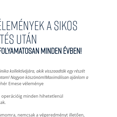
élemények a Sikos
etés után
a folyamatosan minden évben!
ika kollektívájára, akik visszaadták egy részét
kaptam! Nagyon köszönöm!
Maximálisan ajánlom a
Fehér Emese véleménye
pi operációig minden hihetetlenül
ak.
számomra, nemcsak a végeredményt illetően,