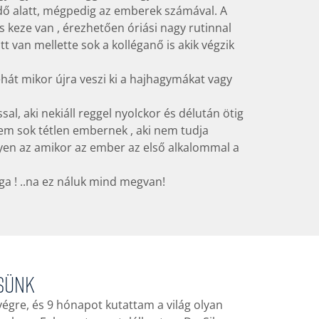
 idő alatt, mégpedig az emberek számával. A
 keze van , érezhetően óriási nagy rutinnal
tt van mellette sok a kolléganő is akik végzik
ehát mikor újra veszi ki a hajhagymákat vagy
l, aki nekiáll reggel nyolckor és délután ötig
em sok tétlen embernek , aki nem tudja
lyen az amikor az ember az első alkalommal a
éga ! ..na ez náluk mind megvan!
nsünk
égre, és 9 hónapot kutattam a világ olyan