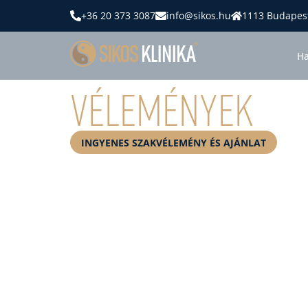
+36 20 373 3087
info@sikos.hu
1113 Budapest
Ha
Vélemények
INGYENES SZAKVÉLEMÉNY ÉS AJÁNLAT
KON