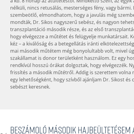
a kb. 8 hónap az átültetéstől. Mindkettő szelfi, az egyi
nélküli, nincs retusálás, mesterséges fény, vagy bármi
szembeötlő, elmondhatom, hogy a javulás még szembet
mondták, Dr. Sikos nagyszerű sebész, és nagyon tehets
transzplantáció második része, és az első transzplantá
hogy elvégezze a műtétet és felügyelje munkatársait. K
kéz – a kiválóság és a betegellátás iránti elkötelezettsé
mai második műtétem még bonyolultabb volt, mivel úgy
szakállamat is donor területként használom. Ez egy hoss
rendkívül hosszú órákat dolgoztak, hogy elvégezzék. 
frissítés a második műtétről. Addig is szerettem volna
egy lehetőségként, hogy szívből ajánljam Dr. Sikost és
sebészt keresnek.
Beszámoló második hajbeültetésem 