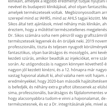
klinikáin, amelyek a legjobb eredményt tudják nyújtan
nevével és budapesti klinikájával, ahol olyan fantaszt
amelyek természetesek voltak. Megbizonyosodtam arró
szerepel mind az IAHRS, mind az AHLS tagjai között. Me
Sikos által tett ajánlások, mivel néhány más klinikán, ah
éreztem, hogy a műtéttel természetellenes megjelenés
Dr. Sikos számára soha nem pénzről vagy graftszámról
természetesek legyenek és én örüljek neki. 2019 nove
professzionális, tiszta és teljesen nyugodt körülménye
fantasztikus, olyan barátságos és mosolygós, ami kevés
kezdeti szúrás, amikor beadták az injekciókat, erre 
során. Az utógondozás is nagyon könnyen követhető és 
nagyon jól kezdett kinézni, és a 12. hónapra már nag
vastag hajvonal alakult ki, ahol valaha nem volt hajam
eredményekkel, hogy 2020-ban második hajátültetésemet
is befedjék, és néhány extra graftot ültessenek az elü
sima, professzionális, barátságos és fájdalommentes v
hogy alacsonyabbra tudom-e vinni a hajvonalamat, de
természetesnek, és ez a Dr. integritásának jele, mivel 