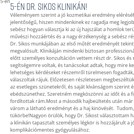
5-én Dr. Sikos Klinikán!
Véleményem szerint a jó kozmetikai eredmény eléréséhe
jelentőségű, hiszen mindenkinek ez ragadja meg legjobb
sebész hogyan választja ki az új hajszálat a homlok ter
művészi hozzáértés és a nagy érzékenység a sebész ré
Dr. Sikos munkájában az első műtét eredményét tekin
megvalósult. Klinikáján mindenki biztosan professzioná
előtt személyes konzultáción vettem részt dr. Sikos és
segítségemre voltak, és tanácsokat adtak, hogy mire kel
lehetséges kérdéseket részemről türelmesen fogadták,
válaszoltak rájuk. Előzetesen részletesen megbeszéltük
az esetleges szünetekről, és saját kívánságom szerint 
ebédszünethez. Szeretném megköszönni az időt és a fig
fordítottak rám.Most a második hajbeültetés után má
várom a látható eredményt és a haj kinövését. Tudom
tükörbe!Nagyon örülök, hogy Dr. Sikost választottam
a klinikán tapasztalt személyes légkör is hozzájárult 
komplikációmentes gyógyulásához.