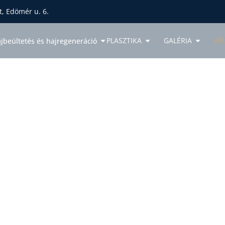
, Edömér u. 6.
PLASZTIKA
GALÉRIA
VÉ
jbeültetés és hajregeneráció
ZULTÁCIÓFOGLALÁS