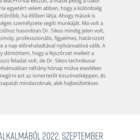
k a MacPro-val készült, a másik pedig a tükör
. Ha egyetért velem abban, hogy a különbség
űnőbb, ha élőben látja. Ahogy mások is
éges személyzete segíti munkáját. Ma volt a
cióhoz hasonlóan Dr. Sikos mindig jelen volt,
omoly, professzionális, figyelmes, határozott
ge a nap előrehaladtával nyilvánvalóvá válik. A
 döntöttem, hogy a fejszőrzet mellett a
zú feladat volt, de Dr. Sikos technikusai
Nyilvánvalóan néhány hónap múlva esedékes
 megírni ezt az ismertetőt köszönetképpen, és
 csapatát mindazoknak, akik hajbeültetéses
alkalmából 2022. szeptember