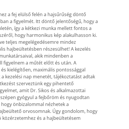
z a fej elülső felén a hajsűrűség döntő
an a figyelmét. Itt döntő jelentőségű, hogy a
ületén, így a kétkezi munka mellett fontos a
széről, hogy harmonikus kép alakulhasson ki.
tve teljes megelégedésemre mindez
lis hajbeültetésben részesülhet! A kezelés
 munkatársaival, akik mindenben a
l figyelnem a műtét előtt és után. A
 és kielégítően, maximális pontossággal
 a kezelési nap menetét, tájékoztatást adtak
étkezést szerveztünk egy pihentető
yelmet, amit Dr. Sikos és alkalmazottai
r szépen gyógyul a fejbőröm és nyugodtan
, hogy önbizalommal nézhetek a
 hajbeültető orvosomnak. Úgy gondolom, hogy
a jó közérzetemhez és a hajbeültetésem