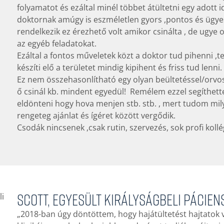
folyamatot és ezáltal minél többet átültetni egy adott
doktornak amúgy is eszméletlen gyors ,pontos és ügyes
rendelkezik ez érezhető volt amikor csinálta , de ugye o
az egyéb feladatokat.
Ezáltal a fontos műveletek közt a doktor tud pihenni ,t
készíti elő a területet mindig kipihent és friss tud lenni.
Ez nem összehasonlítható egy olyan beültetéssel/orvossa
ő csinál kb. mindent egyedül! Remélem ezzel segíthett
eldönteni hogy hova menjen stb. stb. , mert tudom mi
rengeteg ajánlat és ígéret között vergődik.
Csodák nincsenek ,csak rutin, szervezés, sok profi koll
Scott, Egyesült Királyságbeli pácie
„2018-ban úgy döntöttem, hogy hajátültetést hajtatok v