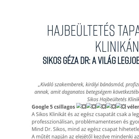
Hajbeültetés tap
Klinikán
Sikos Géza Dr: A világ legj
„Kiváló szakemberek, királyi bánásmód, profizm
annak, amit daganatos betegségem következtébe
Sikos Hajbeültetés Klin
Google 5 csillagos
véle
A Sikos Klinikát és az egész csapatát csak a l
professzionálisan, problémamentesen és gyors
Mind Dr. Sikos, mind az egész csapat hihete
A műtét napján az elejétől kezdve mindenki 