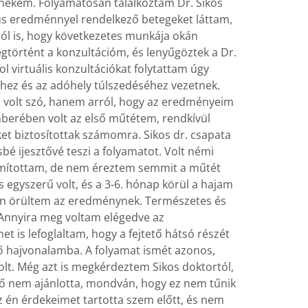
i nekem. Folyamatosan találkoztam Dr. Sikos
ikus eredménnyel rendelkező betegeket láttam,
l is, hogy következetes munkája okán
gtörtént a konzultációm, és lenyűgöztek a Dr.
ol virtuális konzultációkat folytattam úgy
hez és az adóhely túlszedéséhez vezetnek.
 volt szó, hanem arról, hogy az eredményeim
mberében volt az első műtétem, rendkívül
ket biztosítottak számomra. Sikos dr. csapata
bé ijesztővé teszi a folyamatot. Volt némi
számítottam, de nem éreztem semmit a műtét
egyszerű volt, és a 3-6. hónap körül a hajam
yon örültem az eredménynek. Természetes és
. Annyira meg voltam elégedve az
 is lefoglaltam, hogy a fejtető hátsó részét
lső hajvonalamba. A folyamat ismét azonos,
olt. Még azt is megkérdeztem Sikos doktortól,
 ő nem ajánlotta, mondván, hogy ez nem tűnik
az én érdekeimet tartotta szem előtt, és nem