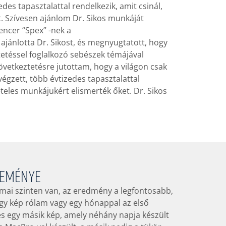
des tapasztalattal rendelkezik, amit csinál,
t. Szívesen ajánlom Dr. Sikos munkáját
ncer “Spex” -nek a
 ajánlotta Dr. Sikost, és megnyugtatott, hogy
tetéssel foglalkozó sebészek témájával
vetkeztetésre jutottam, hogy a világon csak
égzett, több évtizedes tapasztalattal
ételes munkájukért elismerték őket. Dr. Sikos
leménye
mai szinten van, az eredmény a legfontosabb,
 egy kép rólam vagy egy hónappal az első
és egy másik kép, amely néhány napja készült