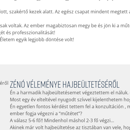
tt, szakértő kezek alatt. Az egész csapat mindent megtett
tosak voltak. Az ember magabiztosan megy be és jön ki a műt
t és professzionalitását!
Életem egyik legjobb döntése volt!
Zénó véleménye hajbeültetéséről
Én a harmadik hajbeültetésemet végeztettem el náluk. (
Most egy év elteltével nyugodt szívvel kijelenthetem h
Én egyetlen fontos kérdést tettem fel a konzultáción ,
ember fogja végezni a “műtétet”?
A válasz 5-6 fő!! Mindenhol máshol 2-3 fő végzi…
Akinek már volt hajbeültetése az tisztában van vele, ho