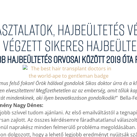
asztalatok, hajbeültetés v
 végzett sikeres hajbeült
obb hajbeültetés orvosai között 2019 ót
us felső fokon! Örök hálával gondolok Sikos doktor úrra és a klin
n elveszítettem! Megfizethetetlen az az emberség, amit tőlük 
ikát mindenkinek, aki ilyen beavatkozáson gondolkodik!”
Bella-
mény Nagy Dénes:
egjobb szívvel tudom ajánlani. Az első emailváltástól a tegna
an zajlott. Az összes kérdésemre fáradhatatlanul válaszolt
tlenül naprakész minden felmerülő probléma megoldásában.
azon dolgozott, hogy a lehető legjobb eredményt nyújtsák 