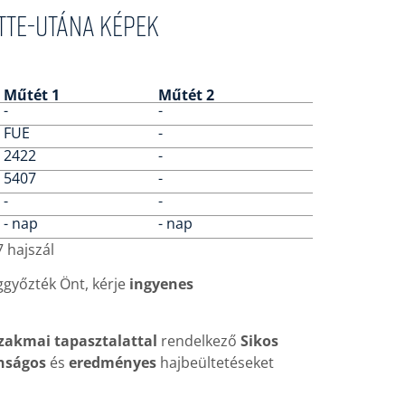
őtte-utána képek
Műtét 1
Műtét 2
-
-
FUE
-
2422
-
5407
-
-
-
- nap
- nap
 hajszál
győzték Önt, kérje
ingyenes
szakmai tapasztalattal
rendelkező
Sikos
nságos
és
eredményes
hajbeültetéseket