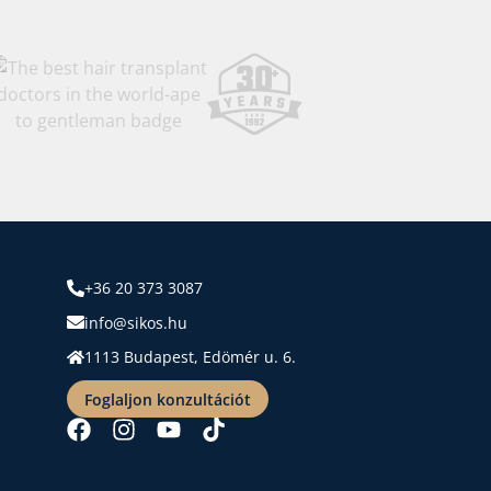
+36 20 373 3087
info@sikos.hu
1113 Budapest, Edömér u. 6.
Foglaljon konzultációt