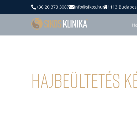
+36 20 373 3087
info@sikos.hu
1113 Budapest
Ha
Hajbeültetés K