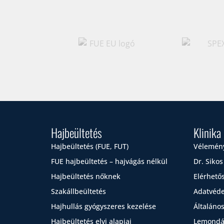
Hajbeültetés
Klinika
Hajbeültetés (FUE, FUT)
Vélemén
FUE hajbeültetés – hajvágás nélkül
Dr. Sikos
Hajbeültetés nőknek
Elérhető
Szakállbeültetés
Adatvéde
Hajhullás gyógyszeres kezelése
Általános
Hajbeültetés elvi alapjai
Lemondás