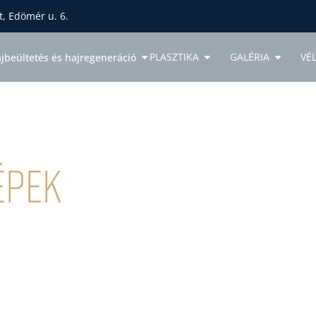
, Edömér u. 6.
PLASZTIKA
GALÉRIA
VÉ
jbeültetés és hajregeneráció
épek