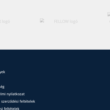
yek
ség
lmi nyilatkozat
 szerződési feltételek
i feltételek