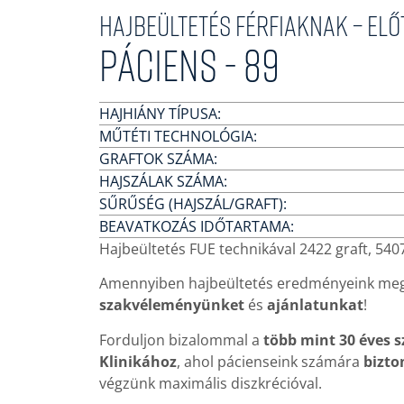
Hajbeültetés férfiaknak – El
Páciens - 89
HAJHIÁNY TÍPUSA:
MŰTÉTI TECHNOLÓGIA:
GRAFTOK SZÁMA:
HAJSZÁLAK SZÁMA:
SŰRŰSÉG (HAJSZÁL/GRAFT):
BEAVATKOZÁS IDŐTARTAMA:
Hajbeültetés FUE technikával 2422 graft, 5407
Amennyiben hajbeültetés eredményeink meg
szakvéleményünket
és
ajánlatunkat
!
Forduljon bizalommal a
több mint 30 éves 
Klinikához
, ahol pácienseink számára
bizto
végzünk maximális diszkrécióval.