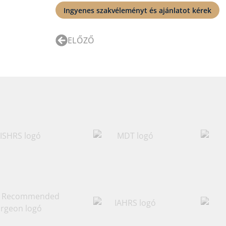
Ingyenes szakvéleményt és ajánlatot kérek
ELŐZŐ