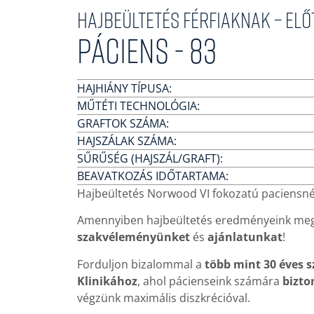
Hajbeültetés férfiaknak – El
Páciens - 83
HAJHIÁNY TÍPUSA:
MŰTÉTI TECHNOLÓGIA:
GRAFTOK SZÁMA:
HAJSZÁLAK SZÁMA:
SŰRŰSÉG (HAJSZÁL/GRAFT):
BEAVATKOZÁS IDŐTARTAMA:
Hajbeültetés Norwood VI fokozatú paciensnél
Amennyiben hajbeültetés eredményeink meg
szakvéleményünket
és
ajánlatunkat
!
Forduljon bizalommal a
több mint 30 éves 
Klinikához
, ahol pácienseink számára
bizto
végzünk maximális diszkrécióval.