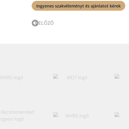
Ingyenes szakvéleményt és ajánlatot kérek
ELŐZŐ