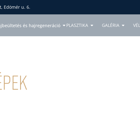
, Edömér u. 6.
PLASZTIKA
GALÉRIA
VÉ
jbeültetés és hajregeneráció
épek