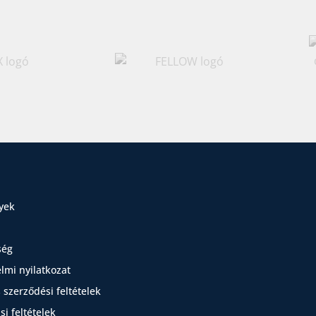
yek
ség
lmi nyilatkozat
 szerződési feltételek
i feltételek