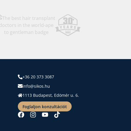
+36 20 373 3087
info@sikos.hu
1113 Budapest, Edömér u. 6.
Foglaljon konzultációt