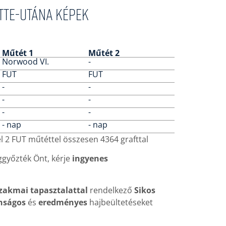
őtte-utána képek
Műtét 1
Műtét 2
Norwood VI.
-
FUT
FUT
-
-
-
-
-
-
- nap
- nap
 2 FUT műtéttel összesen 4364 grafttal
győzték Önt, kérje
ingyenes
szakmai tapasztalattal
rendelkező
Sikos
nságos
és
eredményes
hajbeültetéseket