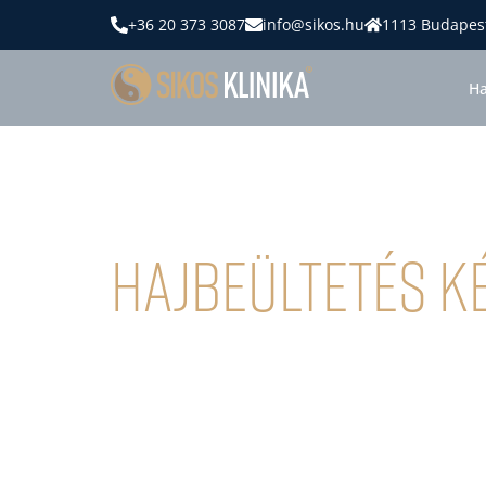
+36 20 373 3087
info@sikos.hu
1113 Budapest
Ha
Hajbeültetés K