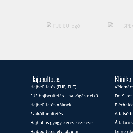
Hajbeültetés
Klinika
Hajbeültetés (FUE, FUT)
Vélemén
FUE hajbeültetés – hajvágás nélkül
Dr. Sikos
Hajbeültetés nőknek
Elérhető
Szakállbeültetés
Adatvéde
Hajhullás gyógyszeres kezelése
Általános
Hajbeültetés elvi alapjai
Lemondás