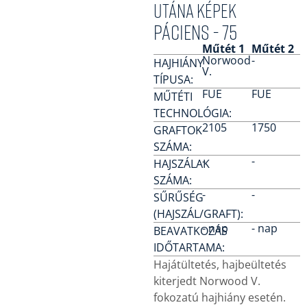
utána képek
Páciens - 75
Műtét 1
Műtét 2
Norwood
-
HAJHIÁNY
V.
TÍPUSA:
FUE
FUE
MŰTÉTI
TECHNOLÓGIA:
2105
1750
GRAFTOK
SZÁMA:
-
-
HAJSZÁLAK
SZÁMA:
-
-
SŰRŰSÉG
(HAJSZÁL/GRAFT):
- nap
- nap
BEAVATKOZÁS
IDŐTARTAMA:
Hajátültetés, hajbeültetés
kiterjedt Norwood V.
fokozatú hajhiány esetén.