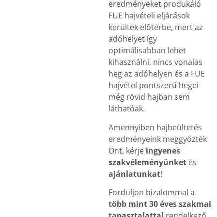
eredményeket produkáló
FUE hajvételi eljárások
kerültek előtérbe, mert az
adóhelyet így
optimálisabban lehet
kihasználni, nincs vonalas
heg az adóhelyen és a FUE
hajvétel pontszerű hegei
még rövid hajban sem
láthatóak.
Amennyiben hajbeültetés
eredményeink meggyőzték
Önt, kérje
ingyenes
szakvéleményünket
és
ajánlatunkat
!
Forduljon bizalommal a
több mint 30 éves szakmai
tapasztalattal
rendelkező