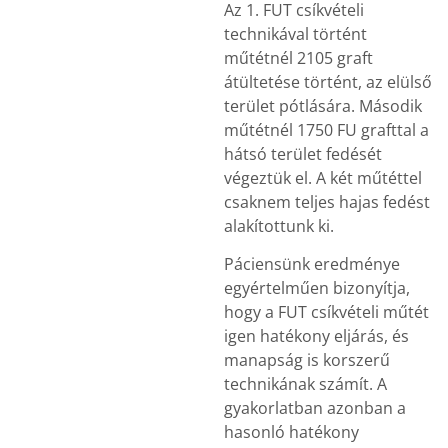
Az 1. FUT csíkvételi
technikával történt
műtétnél 2105 graft
átültetése történt, az elülső
terület pótlására. Második
műtétnél 1750 FU grafttal a
hátsó terület fedését
végeztük el. A két műtéttel
csaknem teljes hajas fedést
alakítottunk ki.
Páciensünk eredménye
egyértelműen bizonyítja,
hogy a FUT csíkvételi műtét
igen hatékony eljárás, és
manapság is korszerű
technikának számít. A
gyakorlatban azonban a
hasonló hatékony