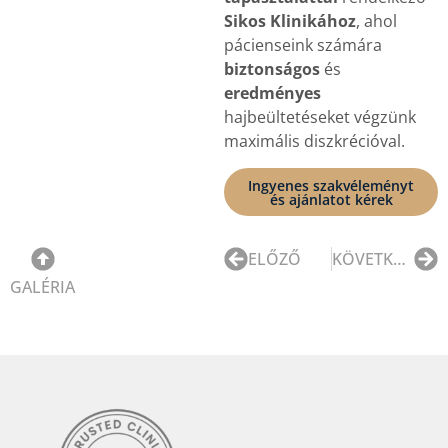
Sikos Klinikához
, ahol
pácienseink számára
biztonságos
és
eredményes
hajbeültetéseket végzünk
maximális diszkrécióval.
Ingyenes szakvéleményt
és ajánlatot kérek
ELŐZŐ
KÖVETKEZŐ
GALÉRIA