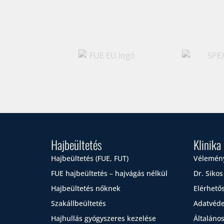
Hajbeültetés
Klinika
Hajbeültetés (FUE, FUT)
Vélemén
FUE hajbeültetés – hajvágás nélkül
Dr. Sikos
Hajbeültetés nőknek
Elérhető
Szakállbeültetés
Adatvéde
Hajhullás gyógyszeres kezelése
Általános