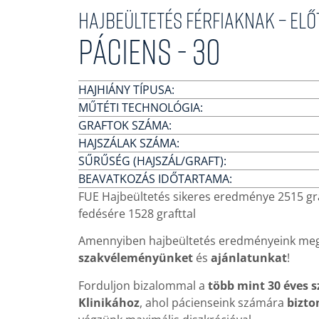
Hajbeültetés férfiaknak – El
Páciens - 30
HAJHIÁNY TÍPUSA:
MŰTÉTI TECHNOLÓGIA:
GRAFTOK SZÁMA:
HAJSZÁLAK SZÁMA:
SŰRŰSÉG (HAJSZÁL/GRAFT):
BEAVATKOZÁS IDŐTARTAMA:
FUE Hajbeültetés sikeres eredménye 2515 gr
fedésére 1528 grafttal
Amennyiben hajbeültetés eredményeink meg
szakvéleményünket
és
ajánlatunkat
!
Forduljon bizalommal a
több mint 30 éves 
Klinikához
, ahol pácienseink számára
bizto