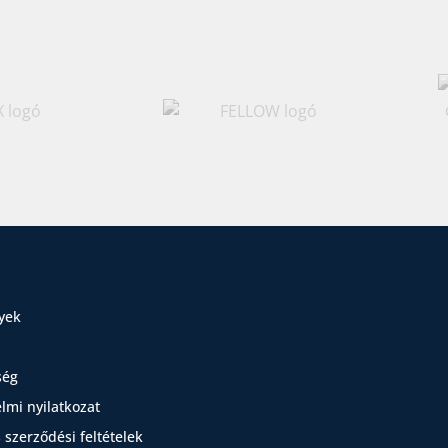
yek
ség
lmi nyilatkozat
 szerződési feltételek