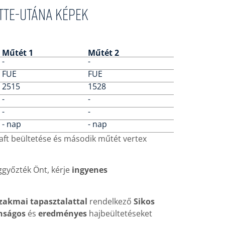
őtte-utána képek
Műtét 1
Műtét 2
-
-
FUE
FUE
2515
1528
-
-
-
-
- nap
- nap
aft beültetése és második műtét vertex
győzték Önt, kérje
ingyenes
szakmai tapasztalattal
rendelkező
Sikos
nságos
és
eredményes
hajbeültetéseket