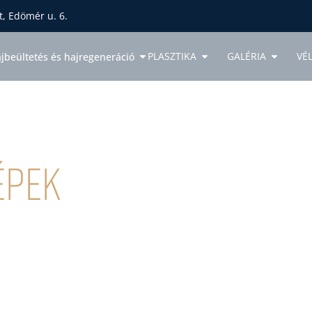
, Edömér u. 6.
PLASZTIKA
GALÉRIA
VÉ
jbeültetés és hajregeneráció
épek