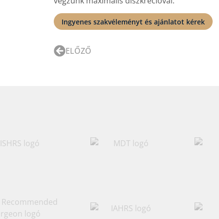
végzünk maximális diszkrécióval.
Ingyenes szakvéleményt és ajánlatot kérek
ELŐZŐ