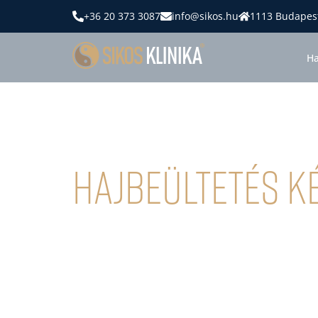
+36 20 373 3087
info@sikos.hu
1113 Budapest
Ha
Hajbeültetés K