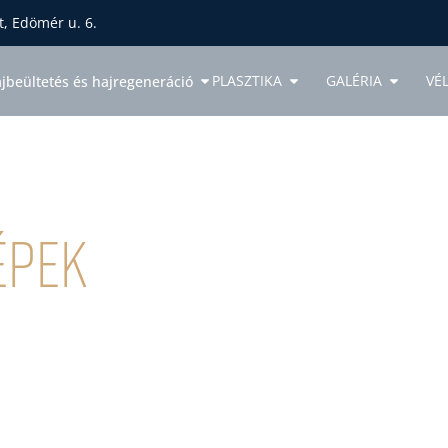
, Edömér u. 6.
PLASZTIKA
GALÉRIA
VÉ
jbeültetés és hajregeneráció
épek