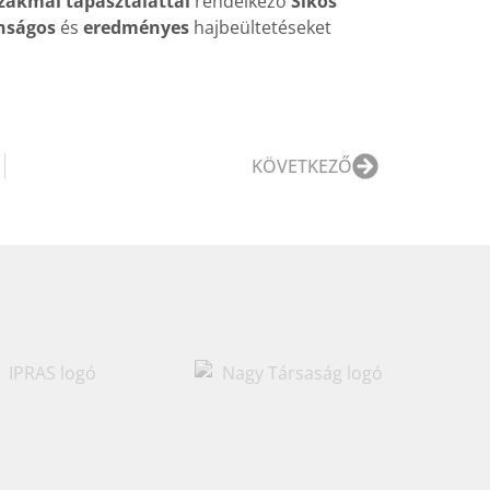
szakmai tapasztalattal
rendelkező
Sikos
nságos
és
eredményes
hajbeültetéseket
KÖVETKEZŐ