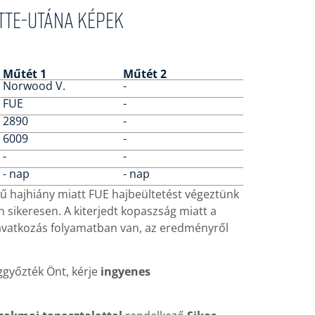
őtte-utána képek
Műtét 1
Műtét 2
Norwood V.
-
FUE
-
2890
-
6009
-
-
-
- nap
- nap
ű hajhiány miatt FUE hajbeültetést végeztünk
n sikeresen. A kiterjedt kopaszság miatt a
eavatkozás folyamatban van, az eredményről
győzték Önt, kérje
ingyenes