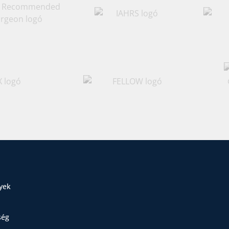
yek
ség