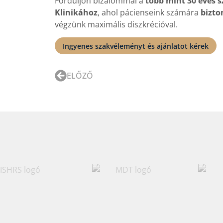
Forduljon bizalommal a
több mint 30 éves 
Klinikához
, ahol pácienseink számára
bizto
végzünk maximális diszkrécióval.
Ingyenes szakvéleményt és ajánlatot kérek
ELŐZŐ