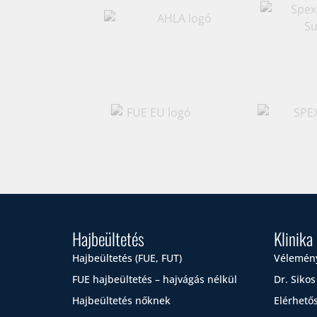
Hajbeültetés
Klinika
Hajbeültetés (FUE, FUT)
Vélemén
FUE hajbeültetés – hajvágás nélkül
Dr. Sikos
Hajbeültetés nőknek
Elérhető