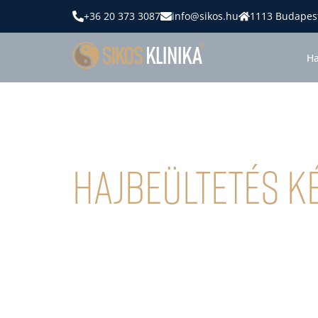
+36 20 373 3087
info@sikos.hu
1113 Budapest
Ha
Hajbeültetés K