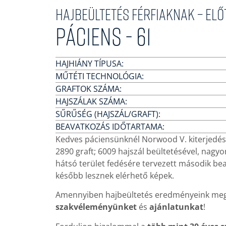
Hajbeültetés férfiaknak – El
Páciens - 61
HAJHIÁNY TÍPUSA:
MŰTÉTI TECHNOLÓGIA:
GRAFTOK SZÁMA:
HAJSZÁLAK SZÁMA:
SŰRŰSÉG (HAJSZÁL/GRAFT):
BEAVATKOZÁS IDŐTARTAMA:
Kedves páciensünknél Norwood V. kiterjedés
2890 graft; 6009 hajszál beültetésével, nagyo
hátsó terület fedésére tervezett második b
később lesznek elérhető képek.
Amennyiben hajbeültetés eredményeink meg
szakvéleményünket
és
ajánlatunkat
!