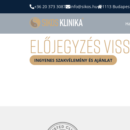
+36 20 373 3087
info@sikos.hu
1113 Budapest
Ha
Előjegyzés vis
INGYENES SZAKVÉLEMÉNY ÉS AJÁNLAT
KON