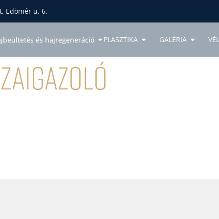
, Edömér u. 6.
PLASZTIKA
GALÉRIA
VÉ
jbeültetés és hajregeneráció
szaigazoló
ZULTÁCIÓFOGLALÁS