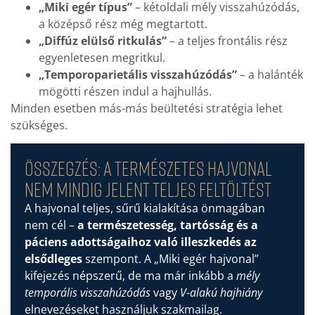
„Miki egér típus”
– kétoldali mély visszahúzódás,
a középső rész még megtartott.
„Diffúz elülső ritkulás”
– a teljes frontális rész
egyenletesen megritkul.
„Temporoparietális visszahúzódás”
– a halánték
mögötti részen indul a hajhullás.
Minden esetben más-más beültetési stratégia lehet
szükséges.
Összegzés: a természetes hajvonal
nem mindig jelent teljes feltöltést
A hajvonal teljes, sűrű kialakítása önmagában
nem cél –
a természetesség, tartósság és a
páciens adottságaihoz való illeszkedés az
elsődleges
szempont. A „Miki egér hajvonal”
kifejezés népszerű, de ma már inkább a
mély
temporális visszahúzódás
vagy
V-alakú hajhiány
elnevezéseket használjuk szakmailag.