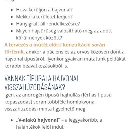
Hova kerüljön a hajvonal?
Mekkora területet fedjen?
Hány graft áll rendelkezésre?
Milyen hajsűrűség valósítható meg az adott
körülmények között?
A tervezés a műtét előtti konzultáció során
történik
, amikor a páciens és az orvos közösen dönt a
hajvonal típusáról. Ilyenkor gyakran mutatunk példákat
korábbi beavatkozásokból is.
Vannak típusai a hajvonal
visszahúzódásának?
Igen, az androgén típusú hajhullás (férfias típusú
kopaszodás) során többféle homlokvonal-
visszahúzódási minta figyelhető meg:
„V-alakú hajvonal”
– a leggyakoribb, a
halántékok felől indul.