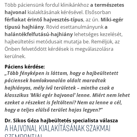
Több páciensünk fordul klinikánkhoz
a természetes
hajvonal
kialakításának kérésével. Elsősorban
férfiakat érintő hajvesztés-típus
, az ún.
Miki-egér
típusú hajhiány
. Rövid esettanulmányunk
a
halántékfelfutású-hajhiány
lehetséges kezelését,
hajbeültetési metódusait mutatja be. Reméljük, az
Önben felvetődött kérdések is megválaszolásra
kerülnek.
Páciens kérdése:
„Több fényképen is láttam, hogy a hajbeültetett
páciensek homlokvonalán oldalt maradtak
hajhiányos, mély ívű területek – mintha csak a
klasszikus ’Miki egér hajvonal’ lenne. Miért nem lehet
ezeket a részeket is feltölteni? Nem az lenne a cél,
hogy a teljes elülső terület hajas legyen?”
Dr. Sikos Géza hajbeültetés specialista válasza
A hajvonal kialakításának szakmai
szempontjai