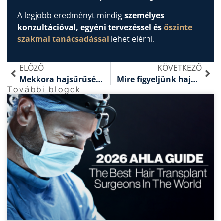
A legjobb eredményt mindig
személyes
konzultációval, egyéni tervezéssel és
őszinte
szakmai tanácsadással
lehet elérni.
ELŐZŐ
KÖVETKEZŐ
Mekkora hajsűrűség érhető el hajbeültetéssel? – Amit érdemes tudni a valós lehetőségekről
Mire figyeljünk hajbeültetés árajánlatának értelmezésekor?
További blogok