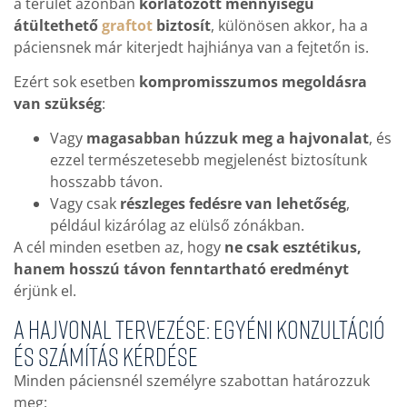
a terület azonban
korlátozott mennyiségű
átültethető
graftot
biztosít
, különösen akkor, ha a
páciensnek már kiterjedt hajhiánya van a fejtetőn is.
Ezért sok esetben
kompromisszumos megoldásra
van szükség
:
Vagy
magasabban húzzuk meg a hajvonalat
, és
ezzel természetesebb megjelenést biztosítunk
hosszabb távon.
Vagy csak
részleges fedésre van lehetőség
,
például kizárólag az elülső zónákban.
A cél minden esetben az, hogy
ne csak esztétikus,
hanem hosszú távon fenntartható eredményt
érjünk el.
A hajvonal tervezése: egyéni konzultáció
és számítás kérdése
Minden páciensnél személyre szabottan határozzuk
meg: