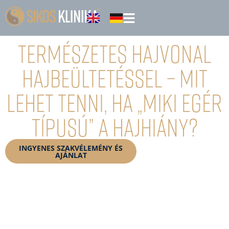
Természetes hajvonal
hajbeültetéssel – Mit
lehet tenni, ha „Miki egér
típusú” a hajhiány?
INGYENES SZAKVÉLEMÉNY ÉS
KONZULTÁCIÓFOGLALÁ
AJÁNLAT