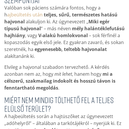
Valóban sok páciens számára fontos, hogy a
h
ajbeültetés után
teljes, sűrű, természetes hatású
hajvonal
alakuljon ki. Az úgynevezett „
Miki egér
típusú hajvonal
” – más néven
mély halántéklefutású
hajhiány
, vagy
V-alakú homlokvonal
– sok férfinél a
kopaszodás egyik első jele. Ez gyakran zavaró, és sokan
szeretnék, ha
egyenesebb, teltebb hajvonalat
alakítanánk ki.
Elvileg a hajvonal szabadon tervezhető. A kérdés
azonban nem az, hogy
mit lehet
, hanem hogy
mi a
célszerű, szakmailag indokolt és hosszú távon is
fenntartható megoldás
.
Miért nem mindig tölthető fel a teljes
elülső terület?
A hajbeültetés során a hajtüszőket az úgynevezett
„adóhelyről” – általában a tarkótájékról – nyerjük ki. Ez