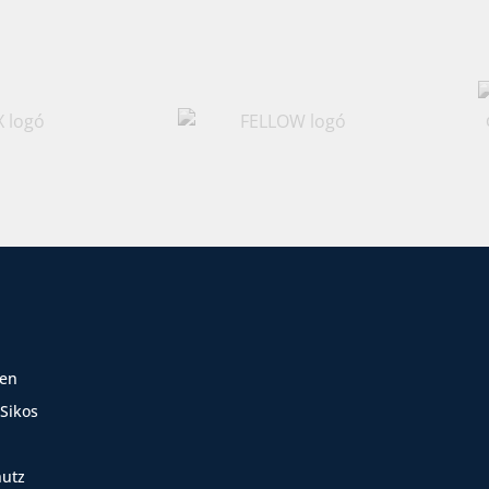
zen
 Sikos
hutz