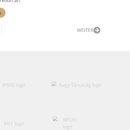
retion an.
n
WEITER