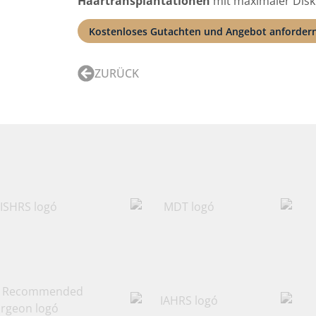
Haartransplantationen
mit maximaler Disk
Kostenloses Gutachten und Angebot anforder
ZURÜCK