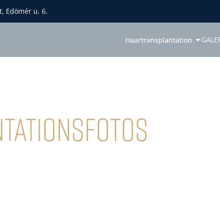
, Edömér u. 6.
GALE
Haartransplantation
tationsfotos