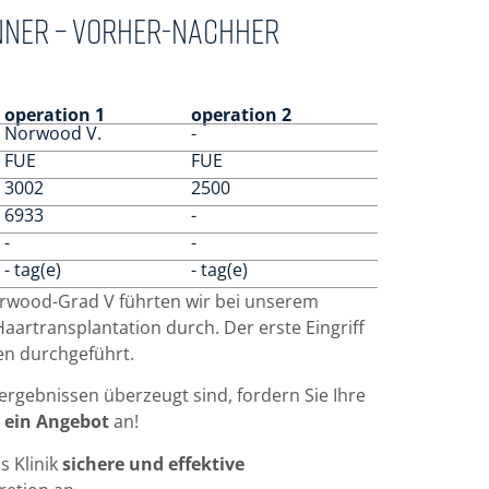
nner – vorher-nachher
operation 1
operation 2
Norwood V.
-
FUE
FUE
3002
2500
6933
-
-
-
- tag(e)
- tag(e)
orwood-Grad V führten wir bei unserem
Haartransplantation durch.
Der erste Eingriff
en durchgeführt.
rgebnissen überzeugt sind, fordern Sie Ihre
 ein Angebot
an!
s Klinik
sichere und effektive