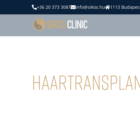
+36 20 373 3087
info@sikos.hu
1113 Budapest
Haartransplan